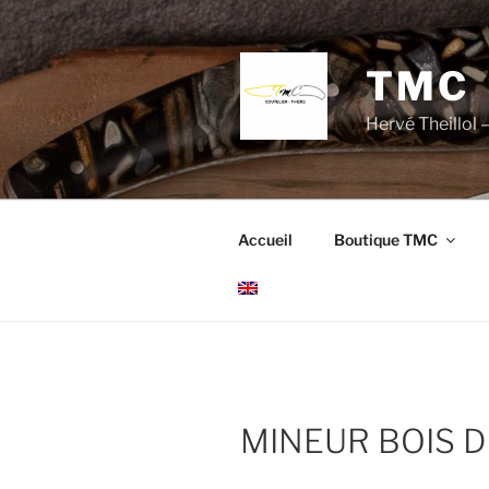
Aller
au
contenu
TMC
principal
Hervé Theillol –
Accueil
Boutique TMC
MINEUR BOIS 