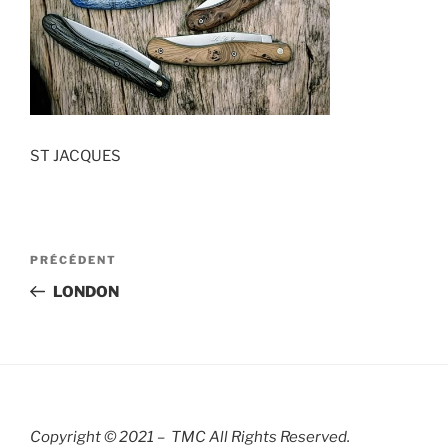
ST JACQUES
Navigation
Article
PRÉCÉDENT
de
précédent
LONDON
l’article
Copyright © 2021 – TMC All Rights R
eserved.