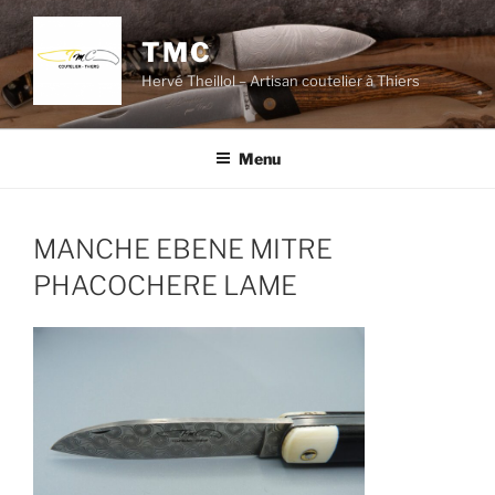
Aller
au
TMC
contenu
Hervé Theillol – Artisan coutelier à Thiers
principal
Menu
MANCHE EBENE MITRE
PHACOCHERE LAME