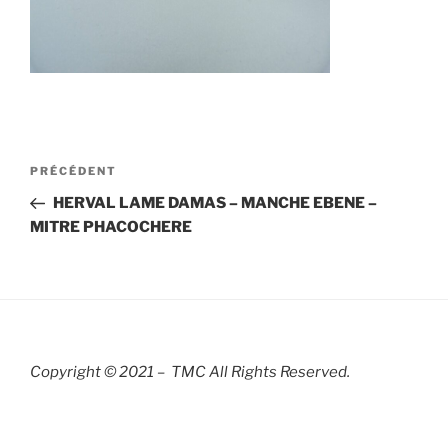
Navigation
Article
PRÉCÉDENT
de
précédent
HERVAL LAME DAMAS – MANCHE EBENE –
l’article
MITRE PHACOCHERE
Copyright © 2021 – TMC All Rights R
eserved.