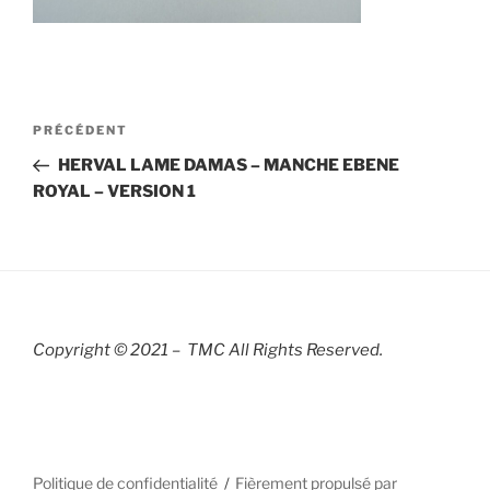
Navigation
Article
PRÉCÉDENT
de
précédent
HERVAL LAME DAMAS – MANCHE EBENE
l’article
ROYAL – VERSION 1
Copyright © 2021 – TMC All Rights R
eserved.
Politique de confidentialité
Fièrement propulsé par