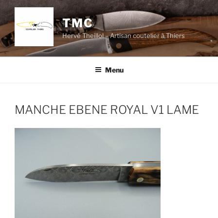
Aller
au
TMC
contenu
Hervé Theillol – Artisan coutelier à Thiers
principal
Menu
MANCHE EBENE ROYAL V1 LAME