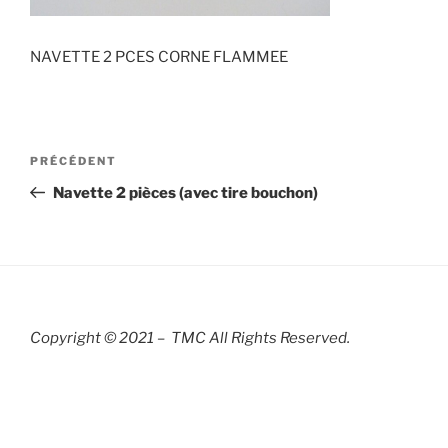
NAVETTE 2 PCES CORNE FLAMMEE
Navigation
Article
PRÉCÉDENT
de
précédent
Navette 2 pièces (avec tire bouchon)
l’article
Copyright © 2021 – TMC All Rights R
eserved.