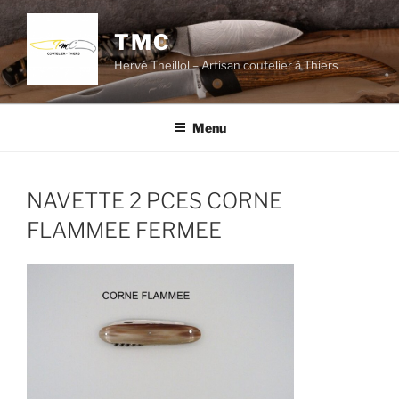
Aller
au
TMC
contenu
Hervé Theillol – Artisan coutelier à Thiers
principal
Menu
NAVETTE 2 PCES CORNE
FLAMMEE FERMEE