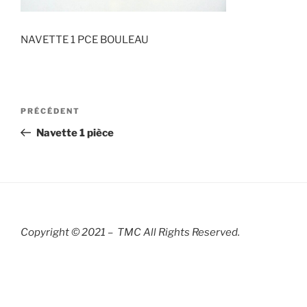
NAVETTE 1 PCE BOULEAU
Navigation
Article
PRÉCÉDENT
de
précédent
Navette 1 pièce
l’article
Copyright © 2021 – TMC All Rights R
eserved.