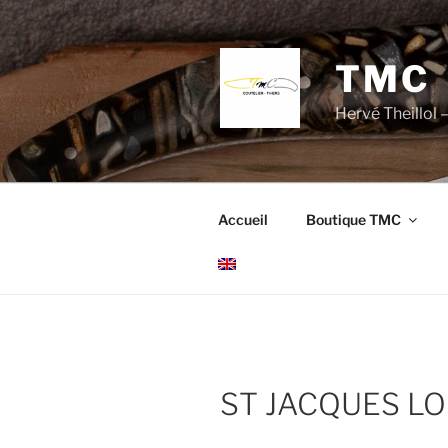
Aller
au
contenu
TMC
principal
Hervé Theillol –
Accueil
Boutique TMC
ST JACQUES L