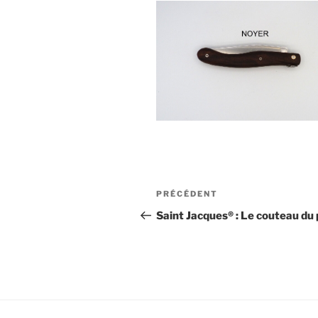
Navigation
Article
PRÉCÉDENT
de
précédent
Saint Jacques® : Le couteau du 
l’article