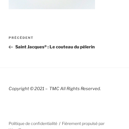
Navigation
Article
PRÉCÉDENT
de
précédent
Saint Jacques® : Le couteau du pèlerin
l’article
Copyright © 2021 – TMC All Rights R
eserved.
Politique de confidentialité
Fièrement propulsé par