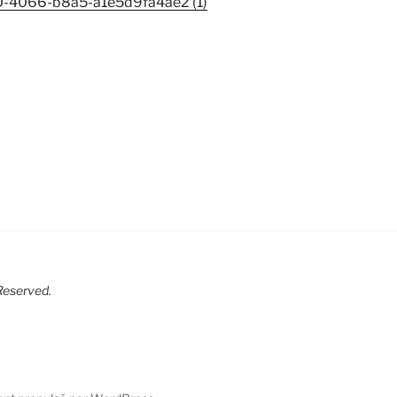
0-4066-b8a5-a1e5d9fa4ae2 (1)
R
eserved.