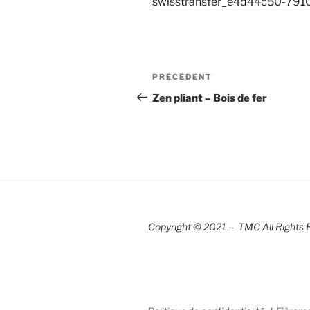
swisstransfer_e4d44c50-791
Navigation
Article
PRÉCÉDENT
de
précédent
Zen pliant – Bois de fer
l’article
Copyright © 2021 – TMC All Rights 