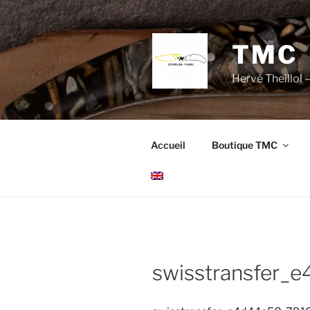
Aller
au
contenu
TMC
principal
Hervé Theillol –
Accueil
Boutique TMC
swisstransfer_