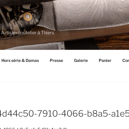
 Artisan coutelier à Thiers
Hors série & Damas
Presse
Galerie
Panier
Con
e4d44c50-7910-4066-b8a5-a1e5