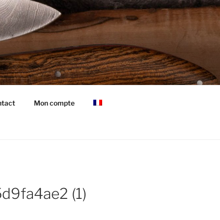
tact
Mon compte
d9fa4ae2 (1)