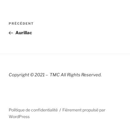
Navigation
Article
PRÉCÉDENT
de
précédent
Aurillac
l’article
Copyright © 2021 – TMC All Rights R
eserved.
Politique de confidentialité
Fièrement propulsé par
WordPress