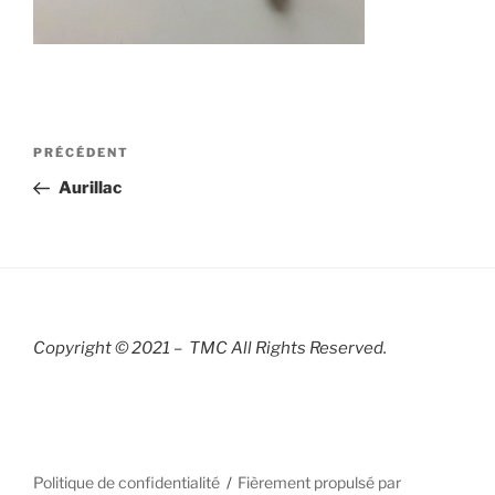
Navigation
Article
PRÉCÉDENT
de
précédent
Aurillac
l’article
Copyright © 2021 – TMC All Rights R
eserved.
Politique de confidentialité
Fièrement propulsé par