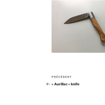
Navigation
Article
PRÉCÉDENT
de
précédent
« Aurillac » knife
l’article