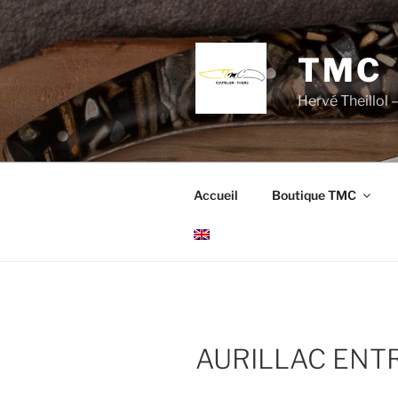
Aller
au
contenu
TMC
principal
Hervé Theillol –
Accueil
Boutique TMC
AURILLAC ENT