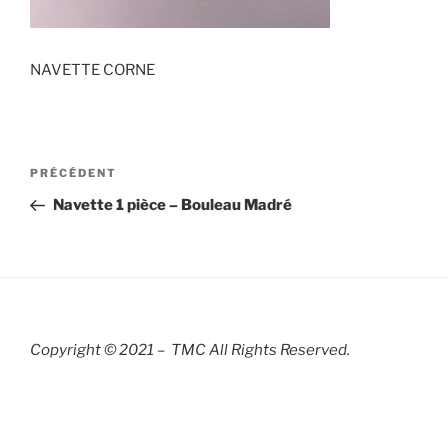
NAVETTE CORNE
Navigation
Article
PRÉCÉDENT
de
précédent
Navette 1 pièce – Bouleau Madré
l’article
Copyright © 2021 – TMC All Rights R
eserved.