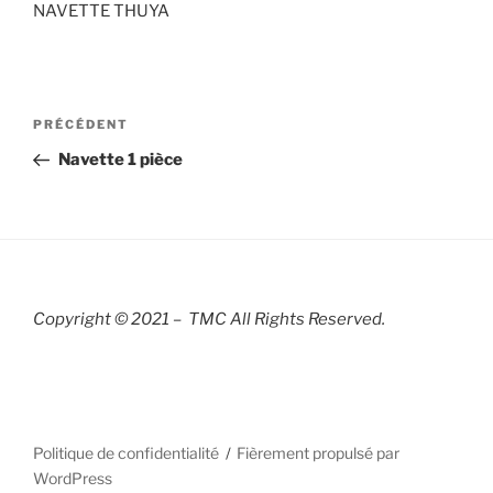
NAVETTE THUYA
Navigation
Article
PRÉCÉDENT
de
précédent
Navette 1 pièce
l’article
Copyright © 2021 – TMC All Rights R
eserved.
Politique de confidentialité
Fièrement propulsé par
WordPress