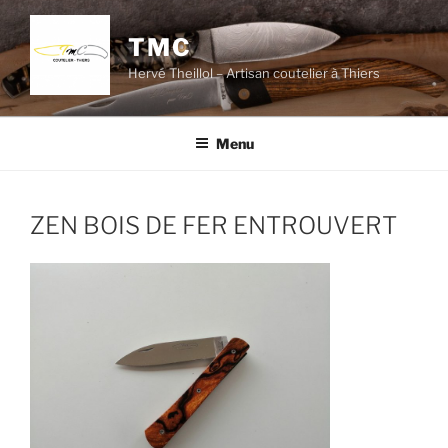
Aller
au
TMC
contenu
Hervé Theillol – Artisan coutelier à Thiers
principal
Menu
ZEN BOIS DE FER ENTROUVERT