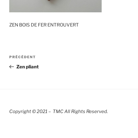
ZEN BOIS DE FER ENTROUVERT
Navigation
Article
PRÉCÉDENT
de
précédent
Zen pliant
l’article
Copyright © 2021 – TMC All Rights R
eserved.