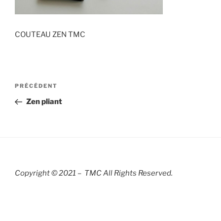
COUTEAU ZEN TMC
Navigation
Article
PRÉCÉDENT
de
précédent
Zen pliant
l’article
Copyright © 2021 – TMC All Rights R
eserved.