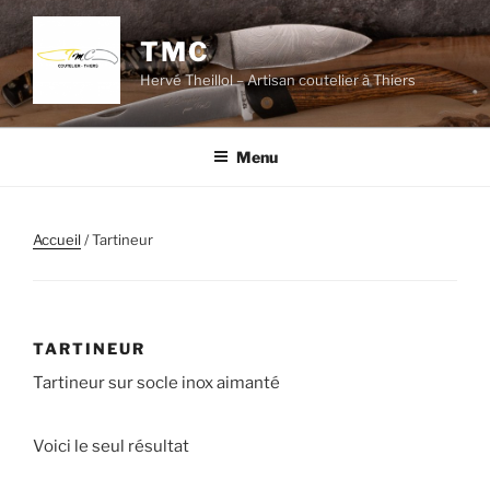
Aller
au
TMC
contenu
Hervé Theillol – Artisan coutelier à Thiers
principal
Menu
Accueil
/ Tartineur
TARTINEUR
Tartineur sur socle inox aimanté
Voici le seul résultat