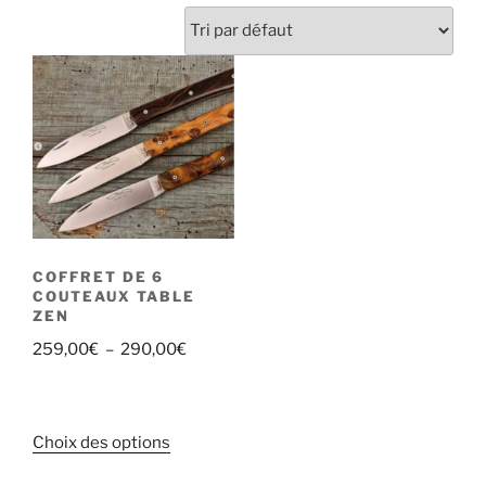
COFFRET DE 6
COUTEAUX TABLE
ZEN
Plage
259,00
€
–
290,00
€
de
prix :
259,00€
Ce
Choix des options
à
produit
290,00€