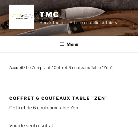
Aller
au
TMC
contenu
Hervé Theillol – Artisan coutelier à Thiers
principal
Menu
Accueil
/
Le Zen pliant
/ Coffret 6 couteaux Table "Zen"
COFFRET 6 COUTEAUX TABLE "ZEN"
Coffret de 6 couteaux table Zen
Voici le seul résultat