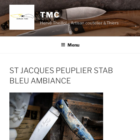
Aller
au
TMC
contenu
Hervé Theillol – Artisan coutelier à Thiers
principal
Menu
ST JACQUES PEUPLIER STAB
BLEU AMBIANCE