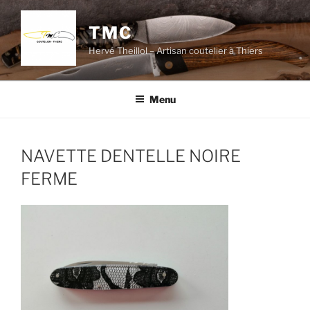
Aller
au
TMC
contenu
Hervé Theillol – Artisan coutelier à Thiers
principal
Menu
NAVETTE DENTELLE NOIRE
FERME