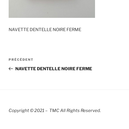
NAVETTE DENTELLE NOIRE FERME
Navigation
Article
PRÉCÉDENT
de
précédent
NAVETTE DENTELLE NOIRE FERME
l’article
Copyright © 2021 – TMC All Rights R
eserved.