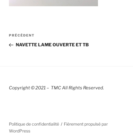
Navigation
Article
PRÉCÉDENT
de
précédent
NAVETTE LAME OUVERTE ET TB
l’article
Copyright © 2021 – TMC All Rights R
eserved.
Politique de confidentialité
Fièrement propulsé par
WordPress