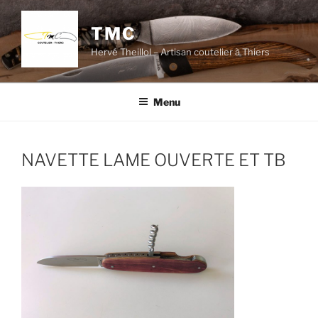
Aller
au
TMC
contenu
Hervé Theillol – Artisan coutelier à Thiers
principal
Menu
NAVETTE LAME OUVERTE ET TB