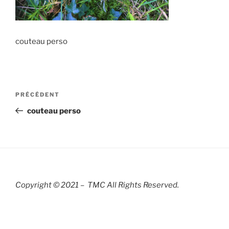
couteau perso
Navigation
Article
PRÉCÉDENT
de
précédent
couteau perso
l’article
Copyright © 2021 – TMC All Rights R
eserved.