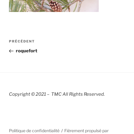
Navigation
Article
PRÉCÉDENT
de
précédent
roquefort
l’article
Copyright © 2021 – TMC All Rights R
eserved.
Politique de confidentialité
Fièrement propulsé par