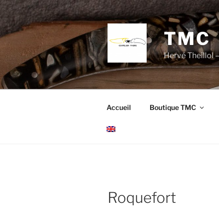
Aller
au
contenu
TMC
principal
Hervé Theillol –
Accueil
Boutique TMC
Roquefort