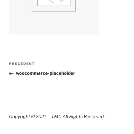
Navigation
Article
PRÉCÉDENT
de
précédent
woocommerce-placeholder
l’article
Copyright © 2021 – TMC All Rights R
eserved.