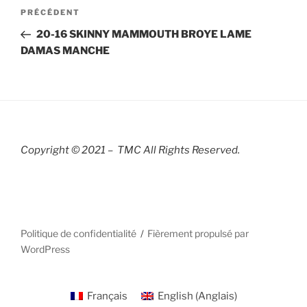
Navigation
Article
PRÉCÉDENT
de
précédent
20-16 SKINNY MAMMOUTH BROYE LAME
l’article
DAMAS MANCHE
Copyright © 2021 – TMC All Rights R
eserved.
Politique de confidentialité
Fièrement propulsé par
WordPress
Français
English
(
Anglais
)