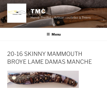
Aller
au
TMC
contenu
Hervé Theillol – Artisan coutelier à Thiers
principal
Menu
20-16 SKINNY MAMMOUTH
BROYE LAME DAMAS MANCHE