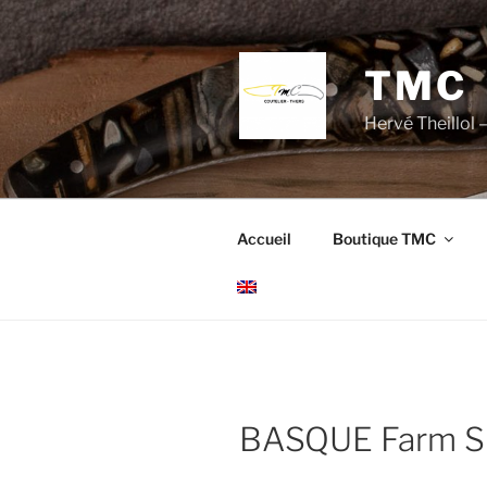
Aller
au
contenu
TMC
principal
Hervé Theillol –
Accueil
Boutique TMC
BASQUE Farm S