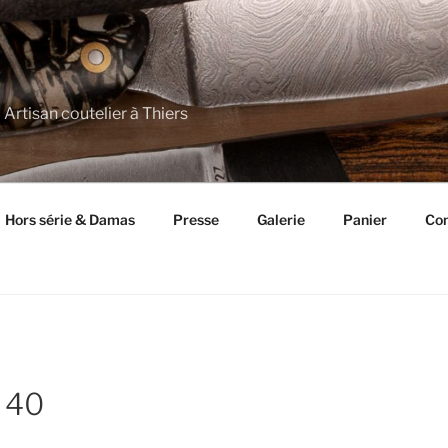
 Artisan coutelier à Thiers
Hors série & Damas
Presse
Galerie
Panier
Con
 40