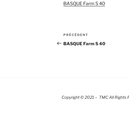
BASQUE Farm S 40
Navigation
Article
PRÉCÉDENT
de
précédent
BASQUE Farm S 40
l’article
Copyright © 2021 – TMC All Rights 