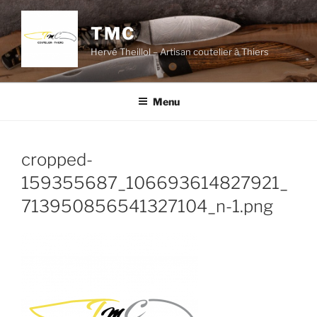
Aller
au
TMC
contenu
Hervé Theillol – Artisan coutelier à Thiers
principal
Menu
cropped-
159355687_106693614827921_
713950856541327104_n-1.png