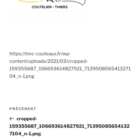
https://tmc-couteaux.fr/wp-
content/uploads/2021/03/cropped-
159355687_106693614827921_7139508565413271
04_n-1.png
Navigation
Article
PRÉCÉDENT
de
précédent
cropped-
l’article
159355687_106693614827921_71395085654132
7104_n-1.png