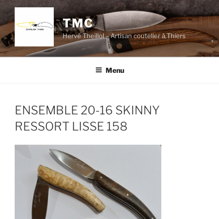
Aller
au
TMC
contenu
Hervé Theillol – Artisan coutelier à Thiers
principal
Menu
ENSEMBLE 20-16 SKINNY
RESSORT LISSE 158