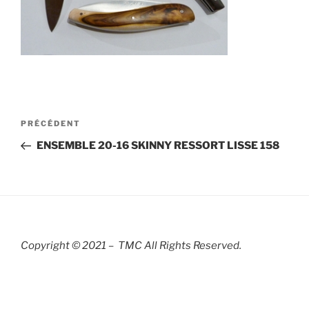
Navigation
Article
PRÉCÉDENT
de
précédent
ENSEMBLE 20-16 SKINNY RESSORT LISSE 158
l’article
Copyright © 2021 – TMC All Rights R
eserved.