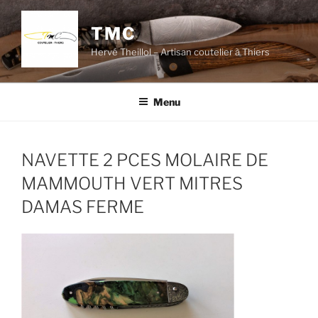
Skip
to
TMC
content
Hervé Theillol – Artisan coutelier à Thiers
Menu
NAVETTE 2 PCES MOLAIRE DE
MAMMOUTH VERT MITRES
DAMAS FERME