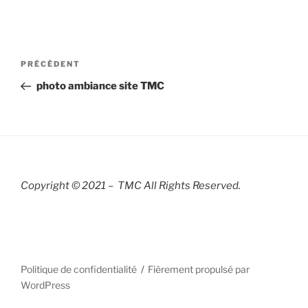
Navigation
Article
PRÉCÉDENT
de
précédent
photo ambiance site TMC
l’article
Copyright © 2021 – TMC All Rights R
eserved.
Politique de confidentialité
Fièrement propulsé par
WordPress